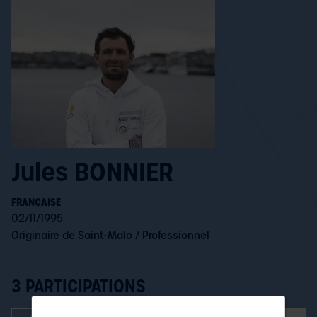
Jules BONNIER
FRANÇAISE
02/11/1995
Originaire de Saint-Malo / Professionnel
3 PARTICIPATIONS