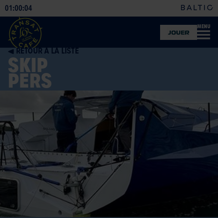
01
00
04
:
:
MENU
BOUTIQUE
OFFICIELLE
RETOUR À LA LISTE
SKIP
PERS