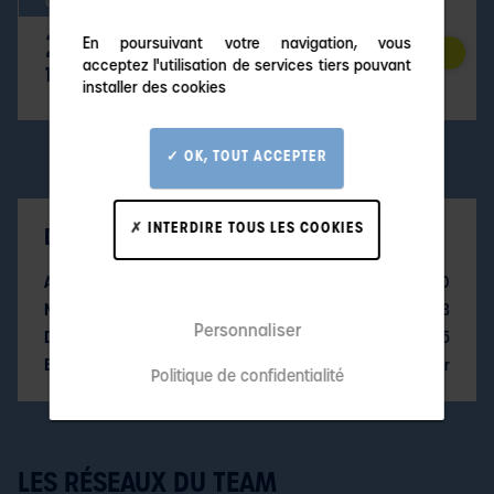
CLASS40
CLASS40
2025
2023
En poursuivant votre navigation, vous
acceptez l'utilisation de services tiers pouvant
10e
24e
installer des cookies
OK, TOUT ACCEPTER
INTERDIRE TOUS LES COOKIES
DONNÉES TECHNIQUES
Architecte et modèle
MUSA 40
N° de voile
FRA213
Personnaliser
Date de lancement
2025
Energie à bord
Panneaux solaires, moteur
Politique de confidentialité
LES RÉSEAUX DU TEAM