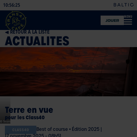
10
56
26
:
:
MENU
BOUTIQUE
OFFICIELLE
RETOUR À LA LISTE
ACTUALITES
Terre en vue
pour les Class40
© Team
Best of course
•
Édition 2025
|
CLASS40
17 novembre 2025 - 08h51