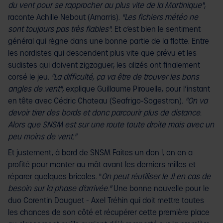
du vent pour se rapprocher au plus vite de la Martinique"
,
raconte Achille Nebout (Amarris).
"Les fichiers météo ne
sont toujours pas très fiables"
. Et c’est bien le sentiment
général qui règne dans une bonne partie de la flotte. Entre
les nordistes qui descendent plus vite que prévu et les
sudistes qui doivent zigzaguer, les alizés ont finalement
corsé le jeu.
"La difficulté, ça va être de trouver les bons
angles de vent",
explique Guillaume Pirouelle, pour l’instant
en tête avec Cédric Chateau (Seafrigo-Sogestran).
"On va
devoir tirer des bords et donc parcourir plus de distance.
Alors que SNSM est sur une route toute droite mais avec un
peu moins de vent."
Et justement, à bord de SNSM Faites un don !, on en a
profité pour monter au mât avant les derniers milles et
réparer quelques bricoles. "
On peut réutiliser le J1 en cas de
besoin sur la phase d’arrivée."
Une bonne nouvelle pour le
duo Corentin Douguet - Axel Tréhin qui doit mettre toutes
les chances de son côté et récupérer cette première place