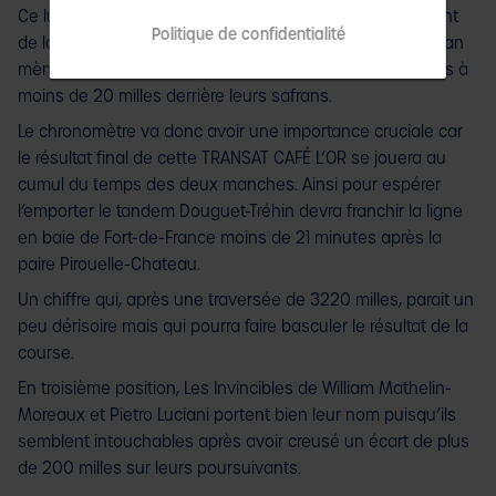
Ce lundi, les deux duos se retrouvent à nouveau à l’avant
Politique de confidentialité
de la flotte mais dans un ordre inversé. Seagrio-Sogestran
mène la danse avec SNSM Faites un don ! Sur ses talons à
moins de 20 milles derrière leurs safrans.
Le chronomètre va donc avoir une importance cruciale car
le résultat final de cette TRANSAT CAFÉ L’OR se jouera au
cumul du temps des deux manches. Ainsi pour espérer
l’emporter le tandem Douguet-Tréhin devra franchir la ligne
en baie de Fort-de-France moins de 21 minutes après la
paire Pirouelle-Chateau.
Un chiffre qui, après une traversée de 3220 milles, parait un
peu dérisoire mais qui pourra faire basculer le résultat de la
course.
En troisième position, Les Invincibles de William Mathelin-
Moreaux et Pietro Luciani portent bien leur nom puisqu’ils
semblent intouchables après avoir creusé un écart de plus
de 200 milles sur leurs poursuivants.