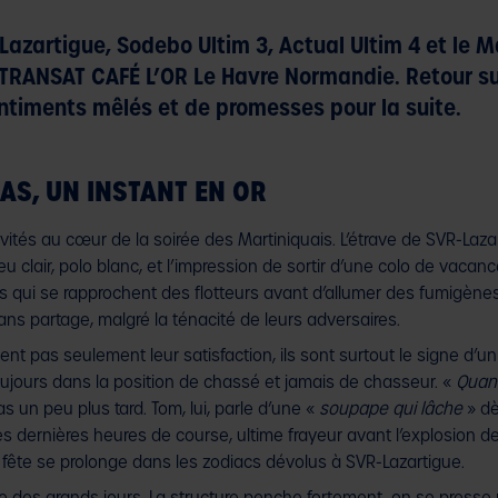
Lazartigue, Sodebo Ultim 3, Actual Ultim 4 et le 
la TRANSAT CAFÉ L’OR Le Havre Normandie. Retour su
ntiments mêlés et de promesses pour la suite.
AS, UN INSTANT EN OR
 invités au cœur de la soirée des Martiniquais. L’étrave de SVR-La
eu clair, polo blanc, et l’impression de sortir d’une colo de vac
es qui se rapprochent des flotteurs avant d’allumer des fumigènes
ans partage, malgré la ténacité de leurs adversaires.
nt pas seulement leur satisfaction, ils sont surtout le signe d’u
toujours dans la position de chassé et jamais de chasseur. «
Quand
 un peu plus tard. Tom, lui, parle d’une «
soupape qui lâche
» dè
 dernières heures de course, ultime frayeur avant l’explosion de jo
 fête se prolonge dans les zodiacs dévolus à SVR-Lazartigue.