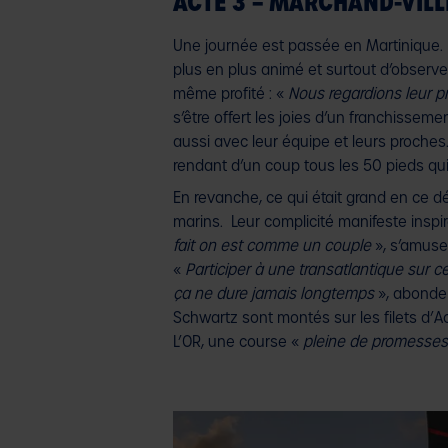
ACTE 3 – MARCHAND-VILLIO
Une journée est passée en Martinique. L
plus en plus animé et surtout d’observer 
même profité : «
Nous regardions leur pr
s’être offert les joies d’un franchisseme
aussi avec leur équipe et leurs proches.
rendant d’un coup tous les 50 pieds qui 
En revanche, ce qui était grand en ce d
marins. Leur complicité manifeste inspi
fait on est comme un couple
», s’amuse
«
Participer à une transatlantique sur c
ça ne dure jamais longtemps
», abonde
Schwartz sont montés sur les filets d’A
L’OR, une course «
pleine de promesses