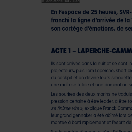
© Jean-Marie Liot / Alea
En l’espace de 25 heures, SVR-
franchi la ligne d’arrivée de 
son cortège d’émotions, de se
ACTE 1 – LAPERCHE-CAMM
Ils sont arrivés dans la nuit et se sont
projecteurs, puis Tom Laperche, short bl
du cockpit et on devine leurs silhouett
une maîtrise totale et une domination s
Les sourires des deux marins ne traduise
pression certaine à être leader, à être 
se finisse vite
», explique Franck Cammas
leur grand gennaker a été abîmé lors des
montée à bord rapidement et l’esprit de