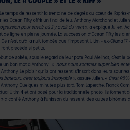
N, LE « COUPLE » ET LE « KIFF »
e temps de ressentir la trentaine de degrés au cœur de l’après-
les Ocean Fifty offrir un final de feu. Anthony Marchand et Julien Vi
ogression pour savoir où il y avait du vent
», a expliqué Julien. A
nt de ligne en pleine journée. La succession d’Ocean Fifty les a en
 Ce n’est qu’à la nuit tombée que l’imposant Ultim – ex-Gitana 17
l’ont précédé si petits.
ébut de soirée, sous le regard de leur pote Paul Meilhat, c’est l
re un bon mot à Anthony : «
nous nous sommes super bien enten
 Anthony. Le plaisir qu’ils ont ressenti s’inscrit dans leurs sourir
es bateaux, c’est toujours incroyable
», assure Julien. «
C’est 95% 
 Anthony. Quelques minutes plus tard, Tom Laperche, Franck Cam
ctual Ultim 4 et ont posé pour la traditionnelle photo. Ils forme
» a confié Anthony, à l’unisson du ressenti des autres binômes d