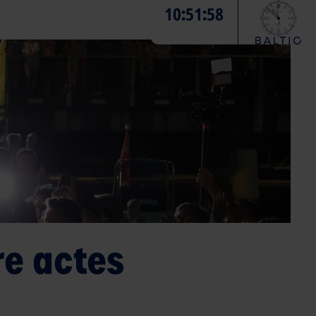
10
51
59
:
:
re actes