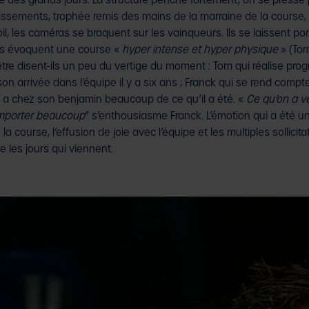
nce des grands jours. La structure penche fortement, on se pres
sements, trophée remis des mains de la marraine de la course, 
il, les caméras se braquent sur les vainqueurs. Ils se laissent por
, ils évoquent une course «
hyper intense et hyper physique
» (To
être disent-ils un peu du vertige du moment : Tom qui réalise progr
son arrivée dans l’équipe il y a six ans ; Franck qui se rend compt
 y a chez son benjamin beaucoup de ce qu’il a été. «
Ce qu’on a v
remporter beaucoup
” s’enthousiasme Franck. L’émotion qui a été u
a course, l’effusion de joie avec l’équipe et les multiples sollicita
e les jours qui viennent.