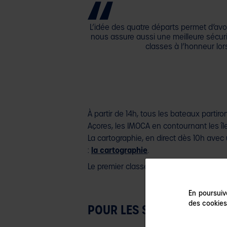
L’idée des quatre départs permet d’avoi
nous assure aussi une meilleure sécuri
classes à l’honneur lor
À partir de 14h, tous les bateaux partir
Açores, les IMOCA en contournant les îles
La cartographie, en direct dès 10h avec 
:
la cartographie
.
Le premier classement sera mis en ligne 
En poursuiva
des cookies
POUR LES SPECTATEURS D