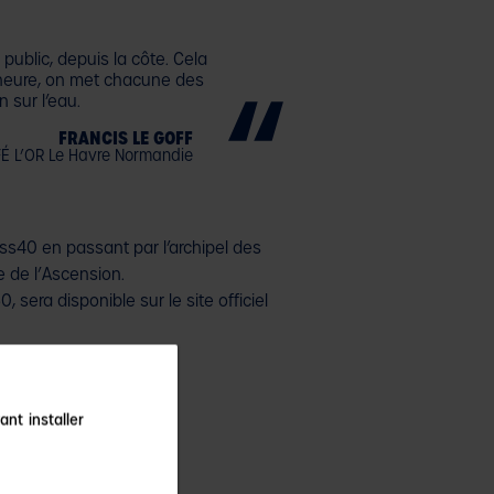
public, depuis la côte. Cela
d’heure, on met chacune des
n sur l’eau.
FRANCIS LE GOFF
FÉ L’OR Le Havre Normandie
lass40 en passant par l’archipel des
le de l’Ascension.
 sera disponible sur le site officiel
ant installer