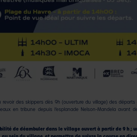
au revoir des skippers dès 9h (ouverture du village) des départ
ateaux en tribune depuis l’esplanade Nelson-Mandela avant d
ibilité de déambuler dans le village ouvert à partir de 9 h ;
, au sein du village, et permettra de suivre la course en dir