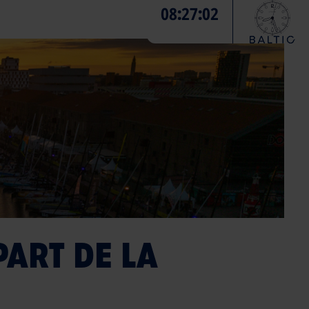
08
27
03
:
:
ART DE LA