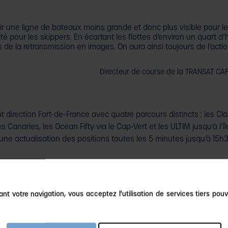
r une ligne de bateaux moins grande et donc plus visible pour le 
té pour les skippers. En écartant les flottes d’environ un quart 
s de la retransmission en images. On aura ainsi toujours de l’actio
Directeur de course de la TRANSAT CA
ont direction Fort-de-France avec quatre parcours distincts : les C
 Canaries, les Ocean Fifty via le Cap-Vert et les ULTIM jusqu’à l’î
une actualisation des positions toutes les 5 minutes jusqu’à 15h30,
à 16h et actualisé toutes les heures.
nt votre navigation, vous acceptez l'utilisation de services tiers pouv
EPUIS LE HAVRE